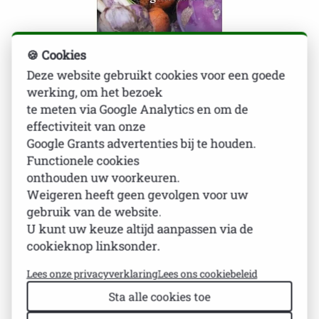
🍪 Cookies
Deze website gebruikt cookies voor een goede
Magazine Ogenblikje
werking, om het bezoek
te meten via Google Analytics en om de
Ogenblikje 157
effectiviteit van onze
Google Grants advertenties bij te houden.
€ 5,00
Functionele cookies
onthouden uw voorkeuren.
Weigeren heeft geen gevolgen voor uw
gebruik van de website.
U kunt uw keuze altijd aanpassen via de
Aan
toevoegen
cookieknop linksonder.
Lees onze privacyverklaring
Lees ons cookiebeleid
Neem contact met ons op voor meer informatie
Sta alle cookies toe