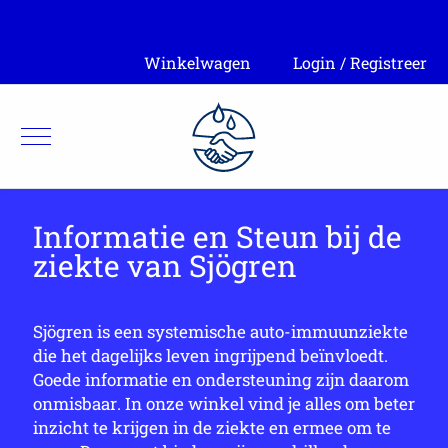
Winkelwagen
Login / Registreer
Informatie en Steun bij de
ziekte van Sjögren
Sjögren is een systemische auto-immuunziekte
die het dagelijks leven ingrijpend beïnvloedt.
Goede informatie en ondersteuning zijn daarom
onmisbaar. In onze winkel vind je alles om beter
inzicht te krijgen in de ziekte en ermee om te