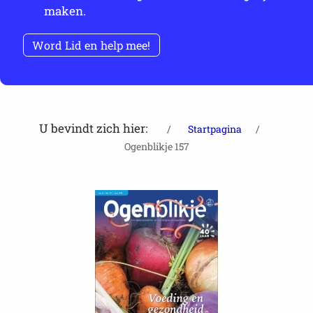
maken.
Word Lid en help mee!
U bevindt zich hier:
Startpagina
Ogenblikje 157