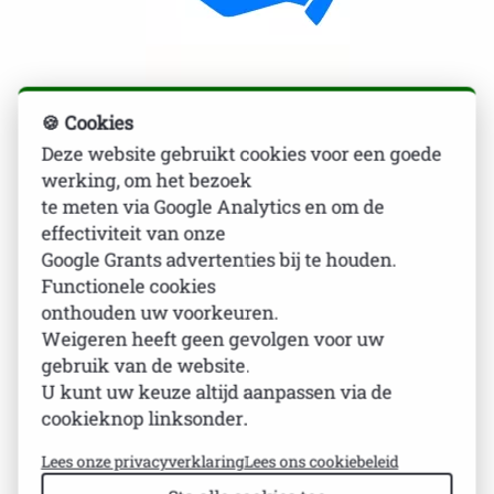
🍪 Cookies
Steun ons met een gift
Deze website gebruikt cookies voor een goede
Donatie van 200 euro
werking, om het bezoek
te meten via Google Analytics en om de
effectiviteit van onze
€ 200,00
Google Grants advertenties bij te houden.
Functionele cookies
onthouden uw voorkeuren.
Weigeren heeft geen gevolgen voor uw
gebruik van de website.
Aan
toevoegen
U kunt uw keuze altijd aanpassen via de
cookieknop linksonder.
Neem contact met ons op voor meer informatie
Lees onze privacyverklaring
Lees ons cookiebeleid