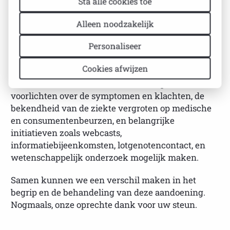
Sta alle cookies toe
BESCHRIJVING
SPECIFICATIES
Alleen noodzakelijk
Personaliseer
Uw bijdrage is van onschatbare waarde in de strijd
Cookies afwijzen
tegen het onbegrip rond auto-immuunziekten. Met
uw steun kunnen we huisartsen en specialisten
voorlichten over de symptomen en klachten, de
bekendheid van de ziekte vergroten op medische
en consumentenbeurzen, en belangrijke
initiatieven zoals webcasts,
informatiebijeenkomsten, lotgenotencontact, en
wetenschappelijk onderzoek mogelijk maken.
Samen kunnen we een verschil maken in het
begrip en de behandeling van deze aandoening.
Nogmaals, onze oprechte dank voor uw steun.