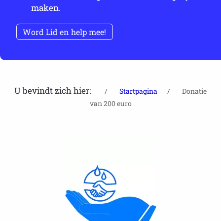
maken.
Word Lid en help mee!
U bevindt zich hier:
Startpagina
Donatie
van 200 euro