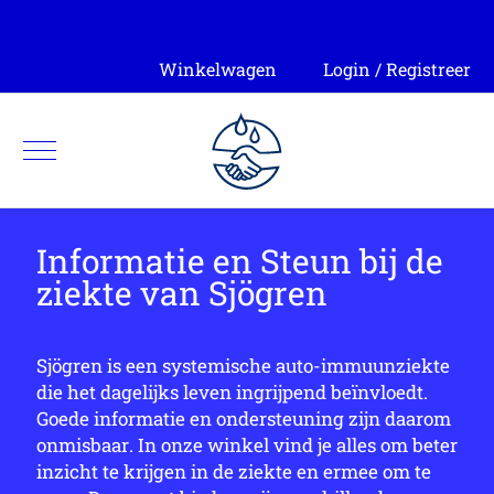
Winkelwagen
Login / Registreer
Informatie en Steun bij de
ziekte van Sjögren
Sjögren is een systemische auto-immuunziekte
die het dagelijks leven ingrijpend beïnvloedt.
Goede informatie en ondersteuning zijn daarom
onmisbaar. In onze winkel vind je alles om beter
inzicht te krijgen in de ziekte en ermee om te