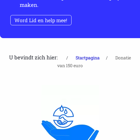
maken.
Word Lid en help mee!
U bevindt zich hier:
Startpagina
Donatie
van 150 euro