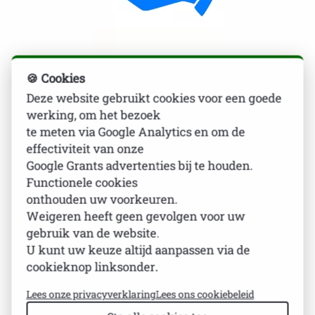
🍪 Cookies
Steun ons met een gift
Deze website gebruikt cookies voor een goede
Donatie van 150 euro
werking, om het bezoek
te meten via Google Analytics en om de
effectiviteit van onze
€ 150,00
Google Grants advertenties bij te houden.
Functionele cookies
onthouden uw voorkeuren.
Weigeren heeft geen gevolgen voor uw
gebruik van de website.
Aan
toevoegen
U kunt uw keuze altijd aanpassen via de
cookieknop linksonder.
Neem contact met ons op voor meer informatie
Lees onze privacyverklaring
Lees ons cookiebeleid