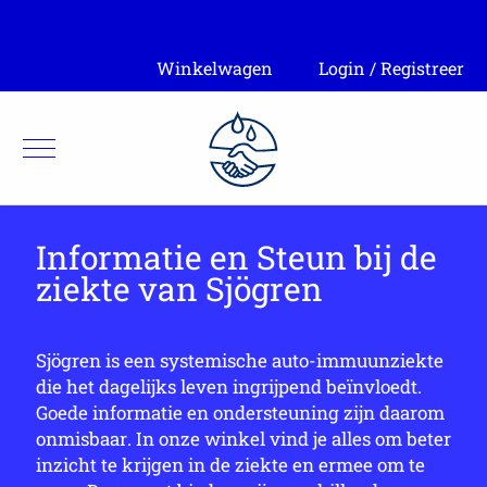
Winkelwagen
Login / Registreer
Informatie en Steun bij de
ziekte van Sjögren
Sjögren is een systemische auto-immuunziekte
die het dagelijks leven ingrijpend beïnvloedt.
Goede informatie en ondersteuning zijn daarom
onmisbaar. In onze winkel vind je alles om beter
inzicht te krijgen in de ziekte en ermee om te