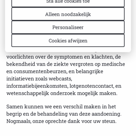
Sta alle cookies toe
BESCHRIJVING
SPECIFICATIES
Alleen noodzakelijk
Personaliseer
Uw bijdrage is van onschatbare waarde in de strijd
Cookies afwijzen
tegen het onbegrip rond auto-immuunziekten. Met
uw steun kunnen we huisartsen en specialisten
voorlichten over de symptomen en klachten, de
bekendheid van de ziekte vergroten op medische
en consumentenbeurzen, en belangrijke
initiatieven zoals webcasts,
informatiebijeenkomsten, lotgenotencontact, en
wetenschappelijk onderzoek mogelijk maken.
Samen kunnen we een verschil maken in het
begrip en de behandeling van deze aandoening.
Nogmaals, onze oprechte dank voor uw steun.