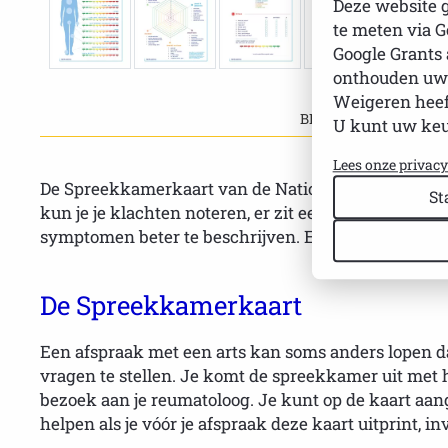
Deze website 
te meten via G
Google Grants 
onthouden uw
Weigeren heef
BESCHRIJVING
U kunt uw keuz
Lees onze privac
De Spreekkamerkaart van de Nationale Vereniging S
St
kun je je klachten noteren, er zit een spinnenweb v
symptomen beter te beschrijven. Een set kost € 2,50
De Spreekkamerkaart
Een afspraak met een arts kan soms anders lopen dan
vragen te stellen. Je komt de spreekkamer uit met h
bezoek aan je reumatoloog. Je kunt op de kaart aang
helpen als je vóór je afspraak deze kaart uitprint, 