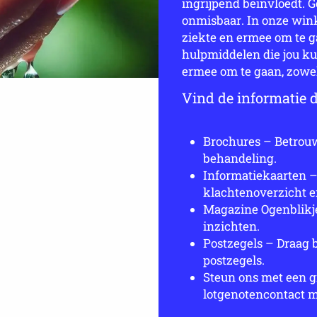
ingrijpend beïnvloedt. 
onmisbaar. In onze winke
ziekte en ermee om te g
hulpmiddelen die jou ku
ermee om te gaan, zowel 
Vind de informatie di
Brochures – Betrou
behandeling.
Informatiekaarten 
klachtenoverzicht e
Magazine Ogenblikje
inzichten.
Postzegels – Draag 
postzegels.
Steun ons met een gi
lotgenotencontact 