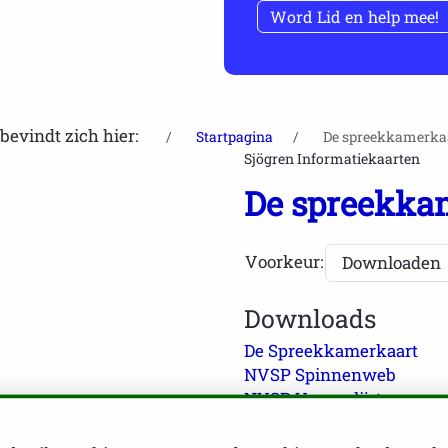
Word Lid en help mee!
bevindt zich hier:
Startpagina
De spreekkamerka
Sjögren Informatiekaarten
De spreekka
Voorkeur:
Downloads
De Spreekkamerkaart
NVSP Spinnenweb
NVSP Vragenlijst