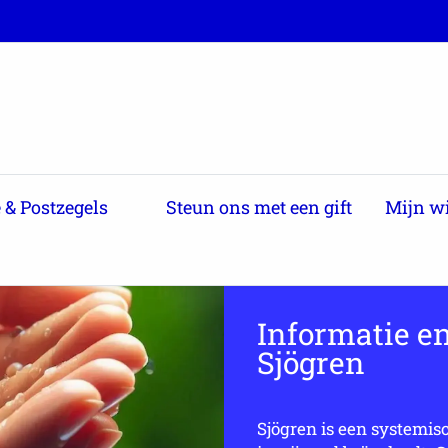
& Postzegels
Steun ons met een gift
Mijn w
Informatie en
Sjögren
Sjögren is een systemis