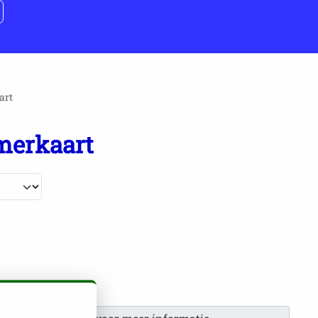
art
merkaart