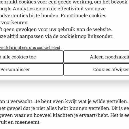
Neem co
gebruikt cookies voor een goede werking, om het bezoek
oogle Analytics en om de effectiviteit van onze
advertenties bij te houden. Functionele cookies
 voorkeuren.
t geen gevolgen voor uw gebruik van de website.
e altijd aanpassen via de cookieknop linksonder.
yverklaring
Lees ons cookiebeleid
jögrenpatiënten helpt patiënten bij het voorbereiden v
a alle cookies toe
Alleen noodzakeli
an positieve gezondheid bij om verschillende levensgebie
 De kaart is eventueel ook gratis te downloaden.
Personaliseer
Cookies afwijze
 u verwacht. Je bent even kwijt wat je wilde vertellen. O
et gevoel dat je niet alles hebt kunnen vertellen. Dit is
even waar en hoeveel klachten je ervaart/hebt. Het is ee
invult en meeneemt.