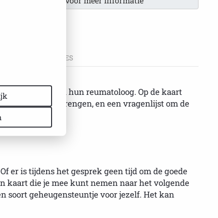
ntact met ons op voor meer informatie
SPECIFICATIES
an een bezoek aan hun reumatoloog. Op de kaart
jk
den in kaart te brengen, en een vragenlijst om de
n
f er is tijdens het gesprek geen tijd om de goede
 een kaart die je mee kunt nemen naar het volgende
n soort geheugensteuntje voor jezelf. Het kan