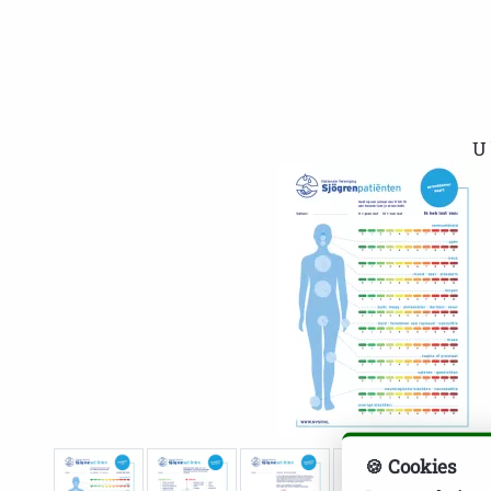
U 
🍪 Cookies