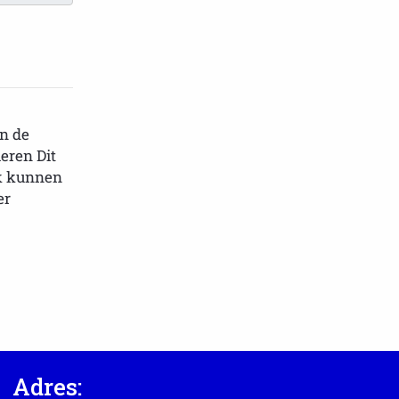
n de
eren Dit
ok kunnen
er
Adres: