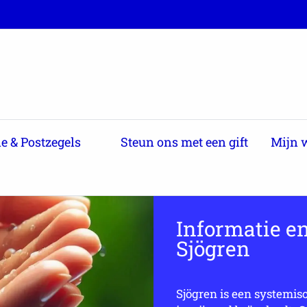
e & Postzegels
Steun ons met een gift
Mijn 
Informatie en
Sjögren
Sjögren is een systemis