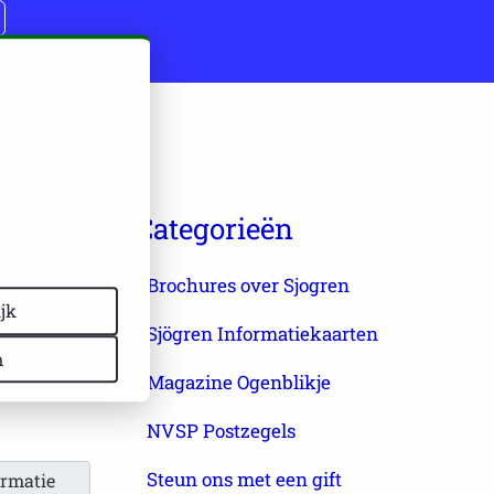
blemen
Categorieën
Brochures over Sjogren
jk
Sjögren Informatiekaarten
n
Magazine Ogenblikje
NVSP Postzegels
Steun ons met een gift
ormatie