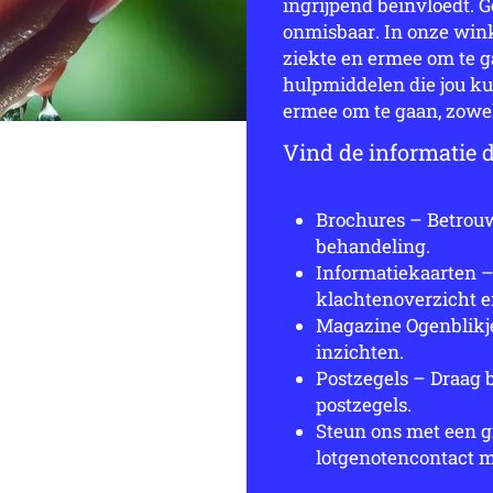
ingrijpend beïnvloedt. 
onmisbaar. In onze winke
ziekte en ermee om te g
hulpmiddelen die jou ku
ermee om te gaan, zowel 
Vind de informatie di
Brochures – Betrou
behandeling.
Informatiekaarten 
klachtenoverzicht e
Magazine Ogenblikje
inzichten.
Postzegels – Draag 
postzegels.
Steun ons met een gi
lotgenotencontact 