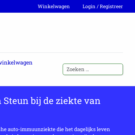
Winkelwagen
Login / Registreer
winkelwagen
 Steun bij de ziekte van
che auto-immuunziekte die het dagelijks leven