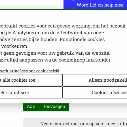
Word Lid en help mee!
gebruikt cookies voor een goede werking, om het bezoek
oogle Analytics en om de effectiviteit van onze
chures + Infokaarten
Brochures over Sjögren
Huidpro
advertenties bij te houden. Functionele cookies
Brochures over Sjogren
 voorkeuren.
t geen gevolgen voor uw gebruik van de website.
Huidproblemen
e altijd aanpassen via de cookieknop linksonder.
yverklaring
Lees ons cookiebeleid
€ 2,50
a alle cookies toe
Alleen noodzakeli
Personaliseer
Cookies afwijze
Aan
toevoegen
Neem contact met ons op voor meer inf